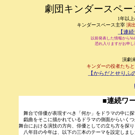
劇団キンダースペース
1年以
キンダースペース主宰
演
【連続
以前発表した情報から
V
恐れ入りますがお申し
演劇
キンダーの役者たちと
【からだとせりふ
■連続ワー
舞台で俳優が表現すべき「何か」をドラマの中に探
戯曲をそこに描かれているドラマの側面からいくつ
舞台における演技の方向、俳優としての立ち方を探り
八年目の今年は、以下の三本のテーマを設定しまし