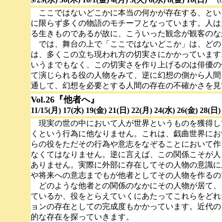
ここではないどこかに本当の何かが存在する、とい
に限らず多くの物語のモチーフとなっています。人は
る生きものであるが故に、こういった観念が観客のな
では、舞台の上で「ここではないどこか」は、どの
は、多くこの立ち現われ方の切実さにかかっています
いうまでもなく、この切実さを作り上げるのは俳優の
て演じられる役の人物をみて、逆に幻想の側から人間
通して、幻想を必要とする人間の存在の不確かさを見
Vol.26『他者へ』
11/15(月) 17(水) 19(金) 21(日) 22(月) 24(水) 26(金) 28(
現実の世の中において人が世界というものを獲得し
くという行為に他なりません。これは、戯曲世界にお
らの役をただその行為や意志をなぞることにおいて作
なくてはなりません。逆に言えば、この関係こそが人
ありません。実際に外部に存在してその人物の意識に
や将来への意志までもが他者としてその人物を作るの
どのような他者との関係のなかにその人物が居て、
ているか、役をとらえていくにあたってこれらをどれ
ョンの存在としての完成度もかかっています。近代の
的な存在を探っていきます。