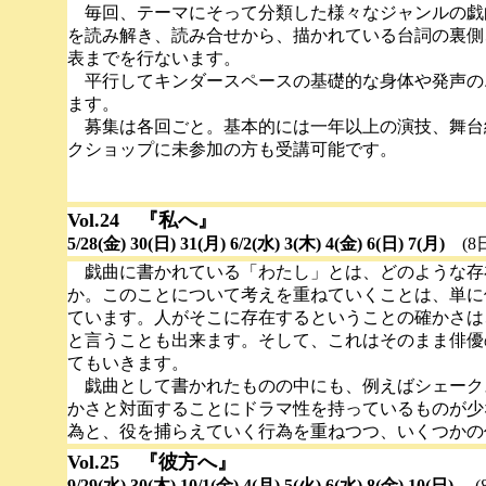
毎回、テーマにそって分類した様々なジャンルの戯
を読み解き、読み合せから、描かれている台詞の裏側
表までを行ないます。
平行してキンダースペースの基礎的な身体や発声の
ます。
募集は各回ごと。基本的には一年以上の演技、舞台
クショップに未参加の方も受講可能です。
Vol.24 『私へ』
5/28(金) 30(日) 31(月) 6/2(水) 3(木) 4(金) 6(日) 7(月)
(8
戯曲に書かれている「わたし」とは、どのような存
か。このことについて考えを重ねていくことは、単に
ています。人がそこに存在するということの確かさは
と言うことも出来ます。そして、これはそのまま俳優
てもいきます。
戯曲として書かれたものの中にも、例えばシェーク
かさと対面することにドラマ性を持っているものが少
為と、役を捕らえていく行為を重ねつつ、いくつかの
Vol.25 『彼方へ』
9/29(水) 30(木) 10/1(金) 4(月) 5(火) 6(水) 8(金) 10(日)
(