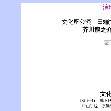
演
文化座公演 田
芥川龍之
文
JR山手線・地下
JR山手線・京浜