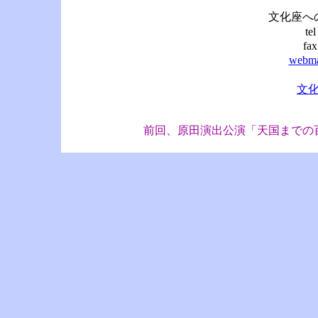
文化座へ
te
fa
webma
文
前回、原田演出公演「天国までの