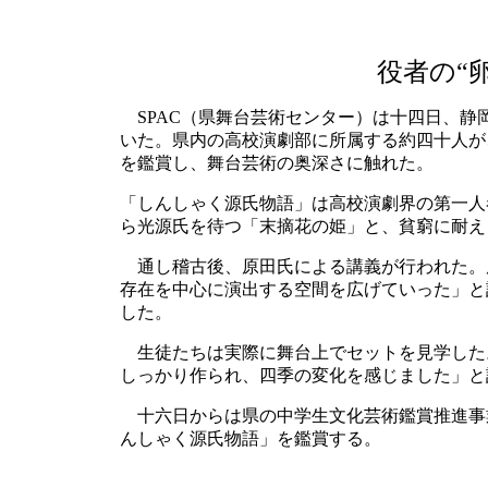
役者の“
SPAC（県舞台芸術センター）は十四日、静
いた。県内の高校演劇部に所属する約四十人が
を鑑賞し、舞台芸術の奥深さに触れた。
「しんしゃく源氏物語」は高校演劇界の第一人
ら光源氏を待つ「末摘花の姫」と、貧窮に耐え
通し稽古後、原田氏による講義が行われた。
存在を中心に演出する空間を広げていった」と
した。
生徒たちは実際に舞台上でセットを見学した
しっかり作られ、四季の変化を感じました」と
十六日からは県の中学生文化芸術鑑賞推進事
んしゃく源氏物語」を鑑賞する。