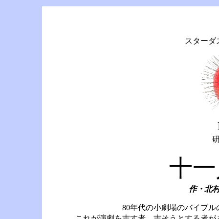
スターダ
十一
作・北
80年代の小劇場のバイブ
これが演劇を志す者、志そうとする者が