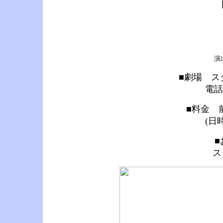
演
■劇場 ス
電話 
■料金 前
(日
■
ス