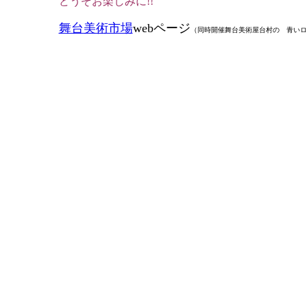
どうぞお楽しみに!!
舞台美術市場
webページ
（同時開催舞台美術屋台村の 青いロ