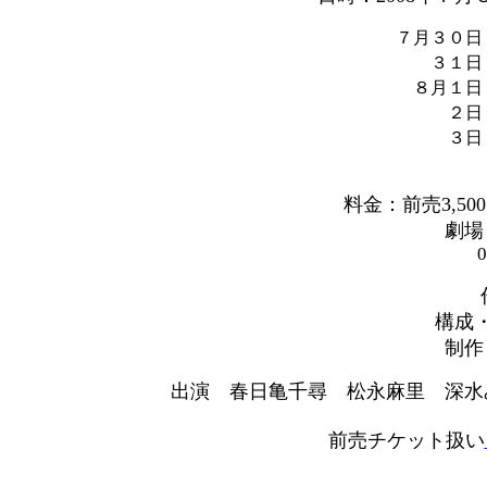
７月３０日
３１日
８月１日
２日
３日
料金：前売3,500
劇場
0
構成
制作
出演 春日亀千尋 松永麻里 深
前売チケット扱い