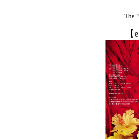
The
【e