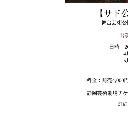
【サド
舞台芸術公
出
日時：2
4
5
1
料金：前売4,000
静岡芸術劇場チケット
詳細