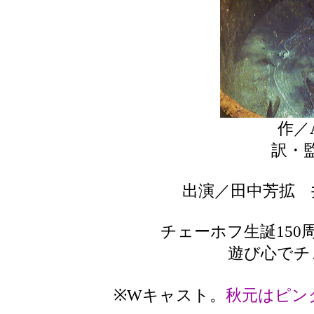
作／
訳・
出演／田中芳拡
チェーホフ生誕150
遊び心でチェ
※Wキャスト。
秋元はピン