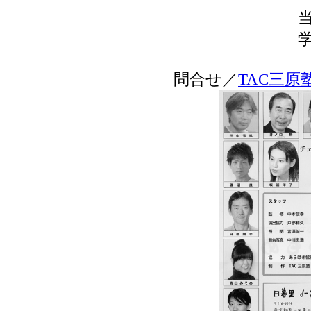
学
問合せ／
TAC三原