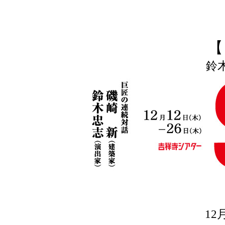
【
鈴
12