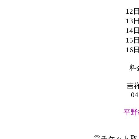
12
13
14
15
16
料
吉
04
平野
◎チケット取