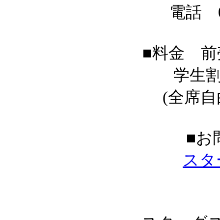
電話 03
■料金 前売
学生割
(全席自
■お
スタ