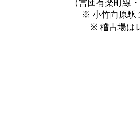
（営団有楽町線・
※ 小竹向原
※ 稽古場