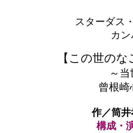
スターダス・
カン
【この世のな
～当
曾根崎
作／筒井
構成・