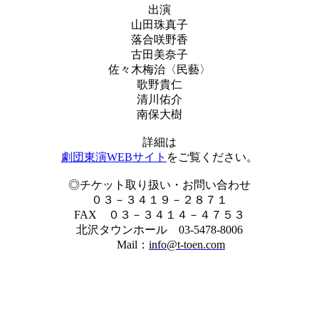
出演
山田珠真子
落合咲野香
古田美奈子
佐々木梅治〈民藝〉
歌野貴仁
清川佑介
南保大樹
詳細は
劇団東演WEBサイト
をご覧ください。
◎チケット取り扱い・お問い合わせ
０３－３４１９－２８７１
FAX ０３－３４１４－４７５３
北沢タウンホール 03-5478-8006
Mail
：
info@t-toen.com