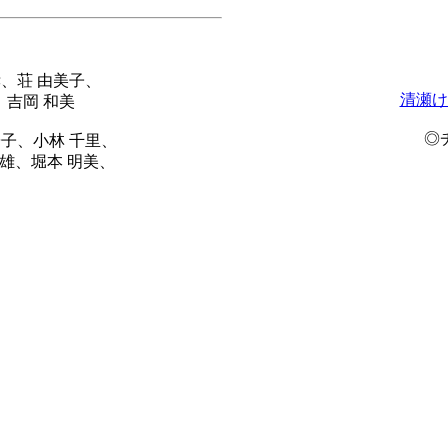
孝、荘 由美子、
清瀬け
、吉岡 和美
◎
陽子、小林 千里、
春雄、堀本 明美、