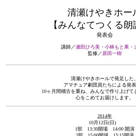
清瀬けやきホー
【みんなてつくる朗
発表会
講師／
瀬田ひろ美・小林もと果・
監修／
原田一樹
清瀬けやきホールで発足した
アマチュア劇団員たちによる発
10ヶ月間稽古を重ね、みんなで作り上げて
心をこめてお届けします。
2014年
10月12日(日)
1部 13:30開場 14:00 開演
2部 15:00開場 15:15開演