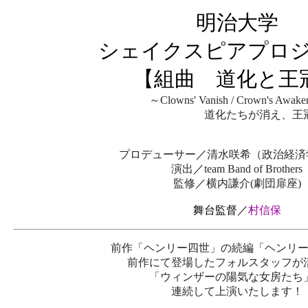
明治大学
シェイクスピアプロ
【組曲 道化と王
～Clowns' Vanish / Crown's Awake
道化たちが消え、王冠が
プロデューサー
／
清水咲希（政治経済
演出
／
team Band of Brothers
監修
／
横内謙介(劇団扉座)
舞台監督／
村信保
前作「ヘンリー四世」の続編「ヘンリ
前作にて登場したフォルスタッフが
「ウィンザーの陽気な女房たち
連続して上演いたします！