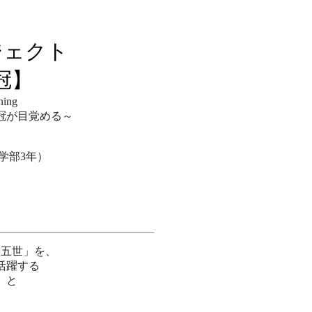
ジェクト
冠】
ning
目覚める～
学部3年）
ー五世」を、
活躍する
」と