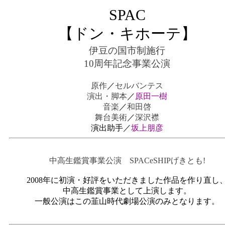
SPAC
【ドン・キホーテ】
伊豆の国市制施行
10周年記念事業公演
原作
／
セルバンテス
演出・脚本
／
原田一樹
音楽
／
和田啓
舞台美術
／
深沢襟
演出助手／
坂上朋彦
中高生鑑賞事業公演 SPACeSHIPげきとも!
2008年に初演・好評をいただきました作品を作り直し
中高生鑑賞事業とし
て上演します。
一般公演はこの韮山時代劇場公演のみとなります。