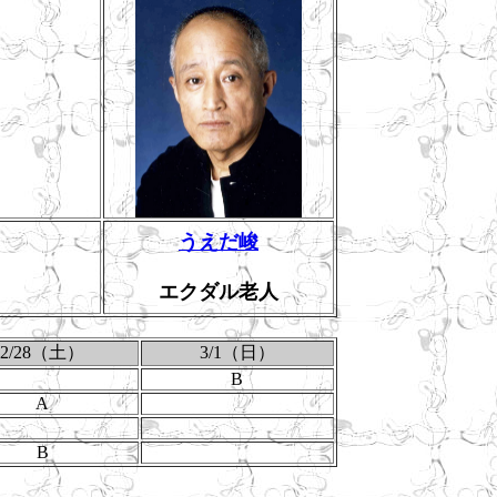
うえだ峻
エクダル老人
2/28（土）
3/1（日）
B
A
B