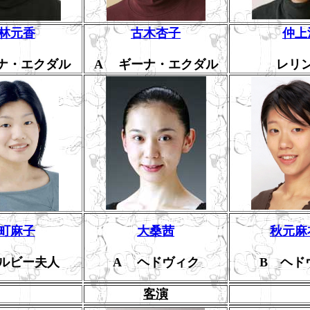
林元香
古木杏子
仲上
ナ・エクダル
A ギーナ・エクダル
レリ
町麻子
大桑茜
秋元麻
ルビー夫人
A ヘドヴィク
B ヘド
客演