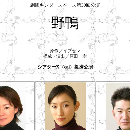
劇団キンダースペース第30回公演
野鴨
原作
／
イプセン
構成・演出
／
原田一樹
シアターX（cai）提携公演