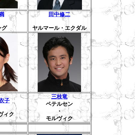
満
田中修二
ング
ヤルマール・エクダル
三枝竜
衣子
ペテルセン
・
ヴィク
モルヴィク