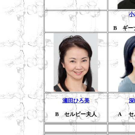
小
B ギー
瀬田ひろ美
深
B セルビー夫人
A セ