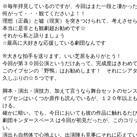
※毎年拝見しているのですが、今回はまた一段と凄かっ
何がって・・・観てくださいよ！！
理想（正義）と嘘（現実）を突きつけられて、考えさせ
本当に是非とも観劇超お勧めです☆
それから私と語りましょう
☆最高に大好きな応援している劇団なんです
※大きな拍手を送ります。いい芝居をありがとう！
今回が第３０回公演というだけあって、完成度はきわめ
このイプセンの「野鴨」はお勧めします！ それにシア
久しぶりの☆５つです。
脚本・演出・演技力、加えて言うなら舞台セットのセン
イプセンはいくつか原作も読んでいるが、１２０年以上
ける。
確かに暗い。でも、今日においても彼の作品に触れるた
劇団キンダースペース は今回が初見だったが、このコリ
い。
演出も自然体で心地よい。出演陣も見事にそれに応えて