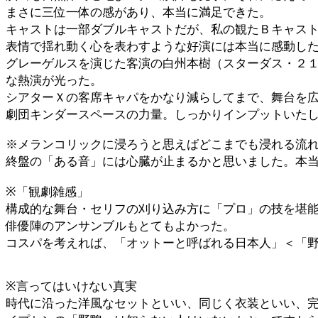
まさに三位一体の感があり、本当に満足できた。
キャストは一部ダブルキャストだが、私の観たＢキャス
表情で揺れ動く心を表わすような好演には本当に感動し
グレーゲルスを演じた客演の白州本樹（スターダス・２
な熱演が光った。
シアターＸの客席キャパをかなり減らしてまで、舞台を
劇団キンダースペースの力量。しっかりインプットいた
※メランコリックに浸ろうと思えばどこまでも浸れる流
終盤の「ある音」には心臓が止まるかと思いました。本
※「観劇雑感」
構成的な舞台・セリフの刈り込み方に「プロ」の技を堪
俳優陣のアンサンブルもとてもよかった。
コスパを考えれば、「オットーと呼ばれる日本人」＜「
※言ってはいけない真実
時代に沿った洋風なセットといい、同じく衣装といい、