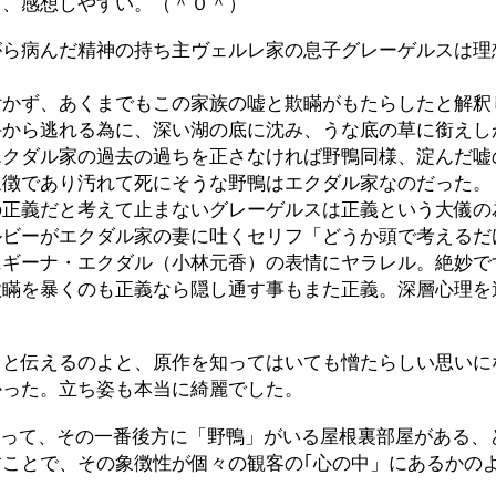
ら、感想しやすい。（＾０＾）
がら病んだ精神の持ち主ヴェルレ家の息子グレーゲルスは理
付かず、あくまでもこの家族の嘘と欺瞞がもたらしたと解釈
手から逃れる為に、深い湖の底に沈み、うな底の草に銜えし
エクダル家の過去の過ちを正さなければ野鴨同様、淀んだ嘘
象徴であり汚れて死にそうな野鴨はエクダル家なのだった。
の正義だと考えて止まないグレーゲルスは正義という大儀の
ルビーがエクダル家の妻に吐くセリフ「どうか頭で考えるだ
にギーナ・エクダル（小林元香）の表情にヤラレル。絶妙で
欺瞞を暴くのも正義なら隠し通す事もまた正義。深層心理を
こと伝えるのよと、原作を知ってはいても憎たらしい思いに
かった。立ち姿も本当に綺麗でした。
あって、その一番後方に「野鴨」がいる屋根裏部屋がある、
ことで、その象徴性が個々の観客の｢心の中」にあるかの