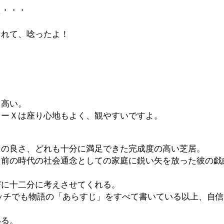
た・・・
られて、唸ったよ！
て高い。
ターＸは座り心地もよく、観やすいですよ。
スの良さ、どれも十分に満足できた完成度の高い芝居。
も前の時代の社会通念としての家庭に鋭い矢を放った彼の戯
びに十二分に考えさせてくれる。
ッチでも物語の「あらすじ」をすべて書いている以上、自
いる。