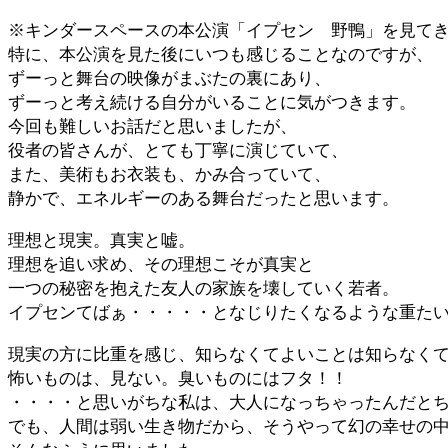
※キンダースペースの本公演「イプセン 野鴨」を見て
特に、本公演を見た後にいつも感じることなのですが、
ずーっと舞台の映像がまぶたの裏にあり、
ずーっと考え続ける自分がいることに気がつきます。
今回も難しいお話だと思いましたが、
役者の皆さんが、とても丁寧に演じていて、
また、美術もお衣装も、かみ合っていて、
静かで、エネルギーのある舞台だったと思います。
理想と現実。真実と嘘。
理想を追い求め、その理想こそが真実と
一つの秘密を抱えた友人の家族を壊していく若者。
イプセンてばぁ・・・・・となじりたくなるような重た
現実の方に比重を感じ、知らなくてよいことは知らなく
怖いものは、見ない。臭いものにはフタ！！
・・・・と思いがちな私は、大人になっちゃったんだと
でも、人間は弱い生き物だから、そうやって幻の幸せの