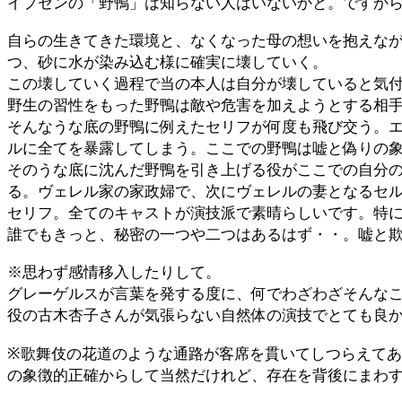
イプセンの「野鴨」は知らない人はいないかと。ですか
自らの生きてきた環境と、なくなった母の想いを抱えな
つ、砂に水が染み込む様に確実に壊していく。
この壊していく過程で当の本人は自分が壊していると気
野生の習性をもった野鴨は敵や危害を加えようとする相
そんなうな底の野鴨に例えたセリフが何度も飛び交う。
ルに全てを暴露してしまう。ここでの野鴨は嘘と偽りの
そのうな底に沈んだ野鴨を引き上げる役がここでの自分
る。ヴェレル家の家政婦で、次にヴェレルの妻となるセ
セリフ。全てのキャストが演技派で素晴らしいです。特
誰でもきっと、秘密の一つや二つはあるはず・・。嘘と
※思わず感情移入したりして。
グレーゲルスが言葉を発する度に、何でわざわざそんな
役の古木杏子さんが気張らない自然体の演技でとても良
※歌舞伎の花道のような通路が客席を貫いてしつらえて
の象徴的正確からして当然だけれど、存在を背後にまわす