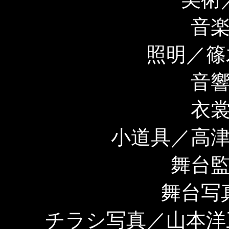
音
照明／篠
音
衣
小道具／高
舞台
舞台写
チラシ写真／山本洋