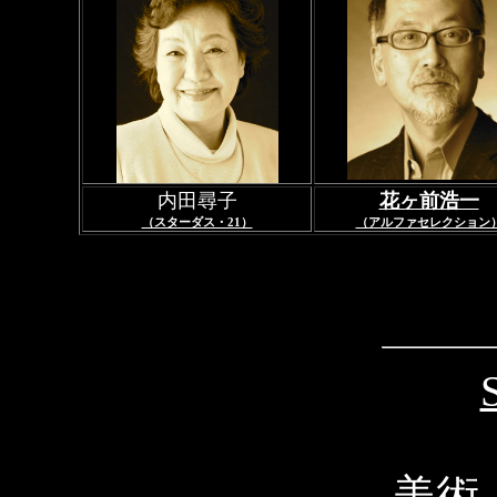
内田尋子
花ヶ前浩一
（スターダス・21）
（アルファセレクション
美術