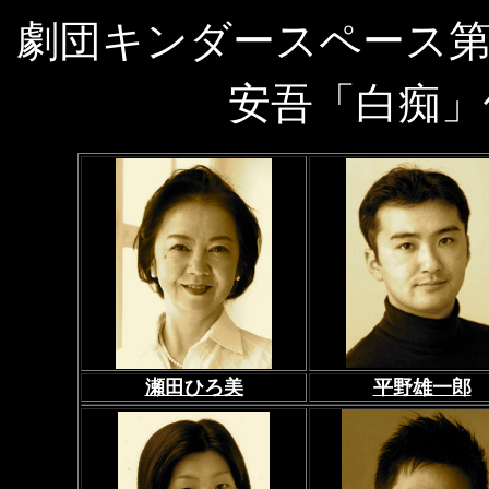
劇団キンダースペース
安吾「白痴」
瀬田ひろ美
平野雄一郎