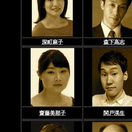
深町麻子
森下高志
齋藤美那子
関戸滉生