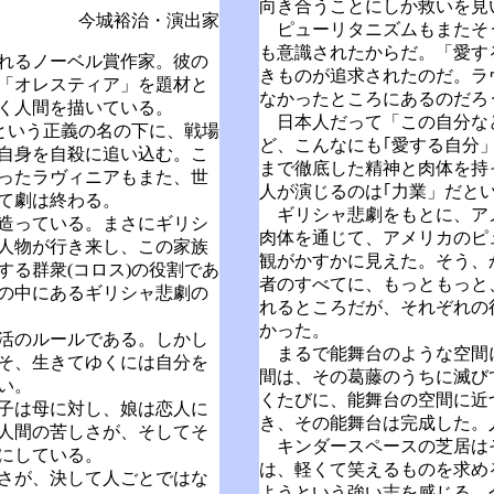
向き合うことにしか救いを見
今城裕治・演出家
ピューリタニズムもまたそう
も意識されたからだ。「愛す
れるノーベル賞作家。彼の
きものが追求されたのだ。ラ
「オレスティア」を題材と
なかったところにあるのだろ
ゆく人間を描いている。
日本人だって「この自分な
という正義の名の下に、戦場
ど、こんなにも｢愛する自分
自身を自殺に追い込む。こ
まで徹底した精神と肉体を持
ったラヴィニアもまた、世
人が演じるのは｢力業」だと
て劇は終わる。
ギリシャ悲劇をもとに、ア
造っている。まさにギリシ
肉体を通じて、アメリカのピ
人物が行き来し、この家族
観がかすかに見えた。そう、
る群衆(コロス)の役割であ
者のすべてに、もっともっと
の中にあるギリシャ悲劇の
れるところだが、それぞれの
かった。
活のルールである。しかし
まるで能舞台のような空間
そ、生きてゆくには自分を
間は、その葛藤のうちに滅び
い。
くたびに、能舞台の空間に近
子は母に対し、娘は恋人に
き、その能舞台は完成した。
人間の苦しさが、そしてそ
キンダースペースの芝居は
にしている。
は、軽くて笑えるものを求め
さが、決して人ごとではな
ようという強い志を感じる。