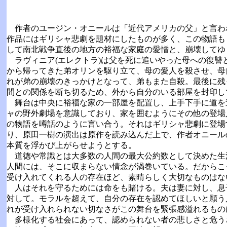
作者のユージン・オニールは「近代アメリカの父」と言わ
作品にはギリシャ悲劇を題材にしたものが多く、この物語も
して南北戦争直後の地方の裕福な家庭の愛憎と、崩壊して
ラヴィニア(エレクトラ)は父を死に追いやった母への復讐
から帰ってきた弟オリンを駆り立て、母の愛人を殺させ、母
れが弟の崩壊のきっかけとなって、弟もまた自殺。最後に残
間との関係を断ち切るため、外から自分のいる部屋を封印し
舞台は中央に裕福な家の一部屋を配置し、上手下手に道を
ャの野外劇場を意識しており、家を囲むようにその他の登場
の物語を噂話のように言い合う。それはギリシャ悲劇に登場す
り、原田一樹の演出は原作を読み込んだ上で、作者オニール
本質を浮かび上がらせようとする。
道徳や常識とは大多数の人間の最大公約数として決めた生
人間には、そこに収まらない情念が渦巻いている。だからこ
受け入れてくれる人の存在ほど、素晴らしく大切なものはな
人はそれを守るためには命をも賭ける。夫は妻に対し、息
対して。モラルを超えて、自分の存在を認めてほしいと願う
れが受け入れられない切なさがこの舞台を緊張感溢れるもの
多様化する社会にあって、認められない者の悲しさと危う