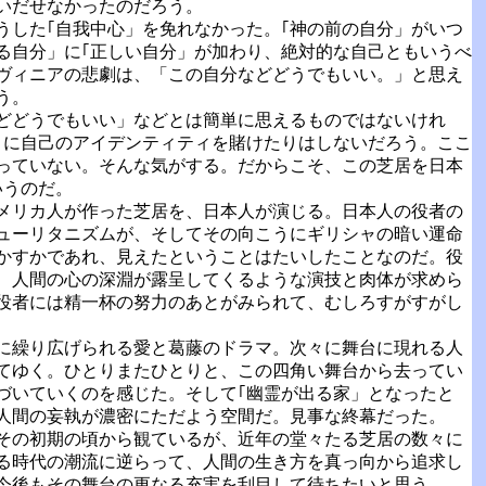
いだせなかったのだろう。
した｢自我中心」を免れなかった。｢神の前の自分」がいつ
る自分」に｢正しい自分」が加わり、絶対的な自己ともいうべ
ヴィニアの悲劇は、「この自分などどうでもいい。」と思え
う。
どどうでもいい」などとは簡単に思えるものではないけれ
」に自己のアイデンティティを賭けたりはしないだろう。ここ
っていない。そんな気がする。だからこそ、この芝居を日本
いうのだ。
メリカ人が作った芝居を、日本人が演じる。日本人の役者の
ューリタニズムが、そしてその向こうにギリシャの暗い運命
かすかであれ、見えたということはたいしたことなのだ。役
、人間の心の深淵が露呈してくるような演技と肉体が求めら
役者には精一杯の努力のあとがみられて、むしろすがすがし
に繰り広げられる愛と葛藤のドラマ。次々に舞台に現れる人
てゆく。ひとりまたひとりと、この四角い舞台から去ってい
づいていくのを感じた。そして｢幽霊が出る家」となったと
人間の妄執が濃密にただよう空間だ。見事な終幕だった。
その初期の頃から観ているが、近年の堂々たる芝居の数々に
る時代の潮流に逆らって、人間の生き方を真っ向から追求し
今後もその舞台の更なる充実を刮目して待ちたいと思う。