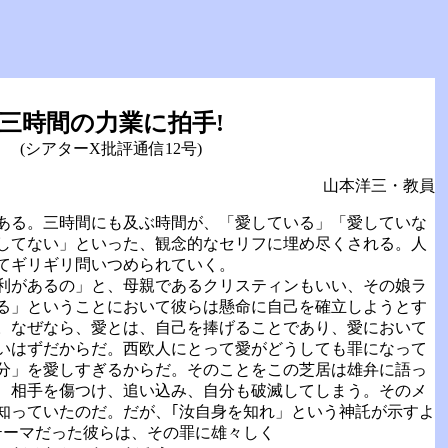
三時間の力業に拍手!
(シアターX批評通信12号)
山本洋三・教員
ある。三時間にも及ぶ時間が、「愛している」「愛していな
してない」といった、観念的なセリフに埋め尽くされる。人
てギリギリ問いつめられていく。
利があるの」と、母親であるクリスティンもいい、その娘ラ
る」ということにおいて彼らは懸命に自己を確立しようとす
。なぜなら、愛とは、自己を捧げることであり、愛において
いはずだからだ。西欧人にとって愛がどうしても罪になって
分」を愛しすぎるからだ。そのことをこの芝居は雄弁に語っ
、相手を傷つけ、追い込み、自分も破滅してしまう。そのメ
知っていたのだ。だが、｢汝自身を知れ」という神託が示すよ
テーマだった彼らは、その罪に雄々しく