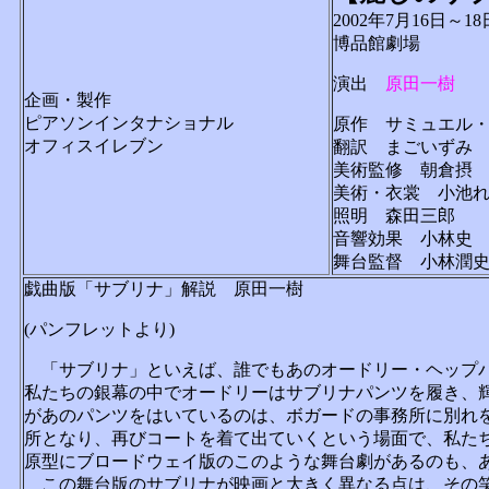
2002年7月16日～18
博品館劇場
演出
原田一樹
企画・製作
ピアソンインタナショナル
原作 サミュエル
オフィスイレブン
翻訳 まごいずみ
美術監修 朝倉摂
美術・衣裳 小池
照明 森田三郎
音響効果 小林史
舞台監督 小林潤
戯曲版「サブリナ」解説 原田一樹
(パンフレットより)
「サブリナ」といえば、誰でもあのオードリー・ヘップバ
私たちの銀幕の中でオードリーはサブリナパンツを履き、
があのパンツをはいているのは、ボガードの事務所に別れ
所となり、再びコートを着て出ていくという場面で、私た
原型にブロードウェイ版のこのような舞台劇があるのも、
この舞台版のサブリナが映画と大きく異なる点は、その笑