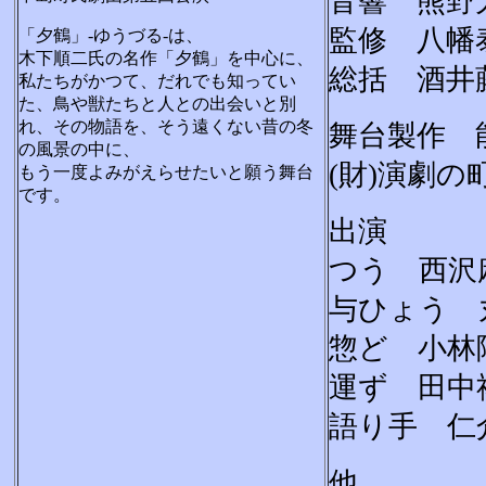
音響 熊
監修 八幡
「夕鶴」-ゆうづる-は、
木下順二氏の名作「夕鶴」を中心に、
総括 酒井
私たちがかつて、だれでも知ってい
た、鳥や獣たちと人との出会いと別
れ、その物語を、そう遠くない昔の冬
舞台製作 
の風景の中に、
(財)演劇の
もう一度よみがえらせたいと願う舞台
です。
出演
つう 西沢
与ひょう 
惣ど 小林
運ず 田中
語り手 
他