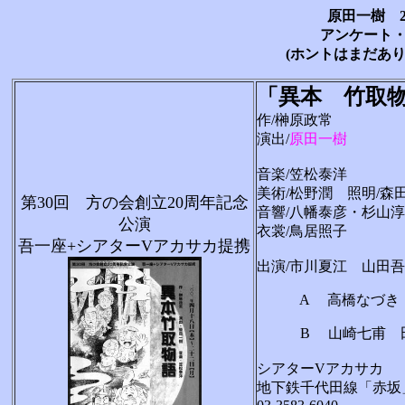
原田一樹 2
アンケート
(ホントはまだあり
「異本 竹取
作/榊原政常
演出/
原田一樹
音楽/笠松泰洋
美術/松野潤 照明/森
第30回 方の会創立20周年記念
音響/八幡泰彦・杉山淳
公演
衣裳/鳥居照子
吾一座+シアターVアカサカ提携
出演/市川夏江 山田
A 高橋なづき 川
B 山崎七甫 
シアターVアカサカ
地下鉄千代田線「赤坂」