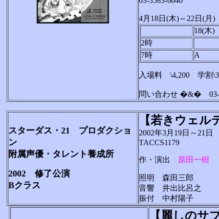
03-3583-6040
4月18日(木)～22日(
18(木)
2時
7時
A
入場料 \4,200 学割\3,
問い合わせ �&� 03-39
【若きウェル
スターダス・21 プロダクショ
2002年3月19日～21日
ン
TACCS1179
附属声優・タレント養成所
作・演出
原田一樹
2002 修了公演
照明 森田三郎
Bクラス
音響 井出比呂之
振付 中村陽子
【麗しのサ