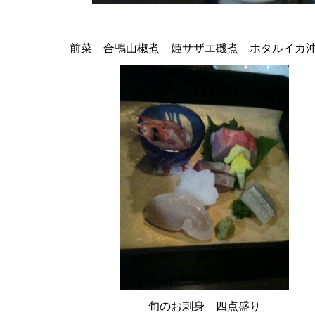
前菜 合鴨山椒煮 姫サザエ磯煮 ホタルイカ
旬のお刺身 四点盛り