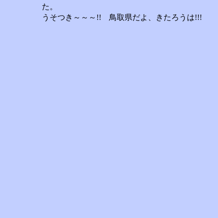
た。
うそつき～～～!! 鳥取県だよ、きたろうは!!!