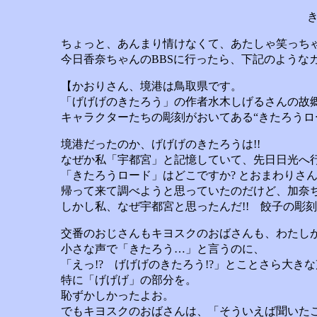
ちょっと、あんまり情けなくて、あたしゃ笑っち
今日香奈ちゃんのBBSに行ったら、下記のような
【かおりさん、境港は鳥取県です。
「げげげのきたろう」の作者水木しげるさんの故
キャラクターたちの彫刻がおいてある“きたろうロ
境港だったのか、げげげのきたろうは!!
なぜか私「宇都宮」と記憶していて、先日日光へ
「きたろうロード」はどこですか? とおまわりさ
帰って来て調べようと思っていたのだけど、加奈
しかし私、なぜ宇都宮と思ったんだ!! 餃子の彫刻
交番のおじさんもキヨスクのおばさんも、わたし
小さな声で「きたろう…」と言うのに、
「えっ!? げげげのきたろう!?」とことさら大き
特に「げげげ」の部分を。
恥ずかしかったよお。
でもキヨスクのおばさんは、「そういえば聞いた