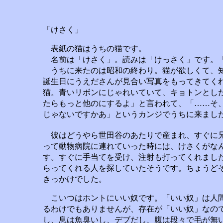
「けさく」
表紙の猫はうちの猫です。
名前は「けさく」。読みは「けっさく」です。
うちに来たのは昭和の終わり。猫が欲しくて、知
誕生日にうえださんが見合い写真をもってきてくれ
猫。青いリボンにじゃれいていて、キョトンとし
たらもっと他のにするよ」と言われて、「……そ
じゃないですかあ」というカンジでうちに来まし
彼はどうやら世田谷のあたりで産まれ、すぐに兄
って動物病院に連れていった時には、けさくがな
す。すぐに手当てを受け、注射も打ってくれまし
らってくれる人を探していたそうです。ちょうど
きっかけでした。
こいつはホントにいい奴です。「いい奴」は人間
るわけでもありませんが、存在が「いい奴」なの
し、息は魚臭いし、デブだし、腹は段々で毛が無