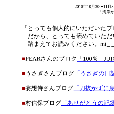
2010年10月30〜
「湾岸
「
とっても個人的にいただいたブ
だから、とっても褒めていただ
踏まえてお読みください。m(_ _
■
PEARさんのブロク
「100％
JU
■
うさぎさんブログ
「うさぎの日
■
妄想侍さんブログ
「刀抜かずに
■
村信保ブログ
「ありがとうの記