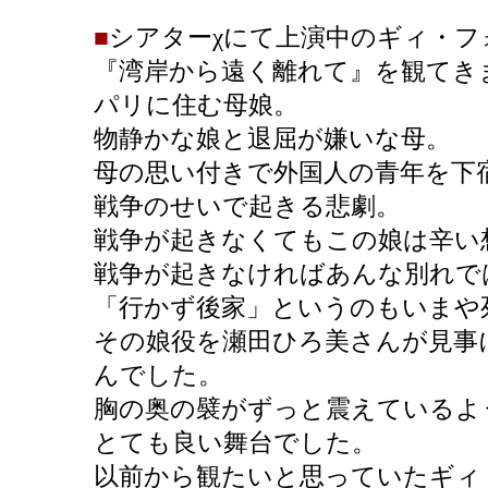
■
シアターχにて上演中のギィ・フ
『湾岸から遠く離れて』を観てき
パリに住む母娘。
物静かな娘と退屈が嫌いな母。
母の思い付きで外国人の青年を下
戦争のせいで起きる悲劇。
戦争が起きなくてもこの娘は辛い
戦争が起きなければあんな別れで
「行かず後家」というのもいまや
その娘役を瀬田ひろ美さんが見事
んでした。
胸の奥の襞がずっと震えているよ
とても良い舞台でした。
以前から観たいと思っていたギィ