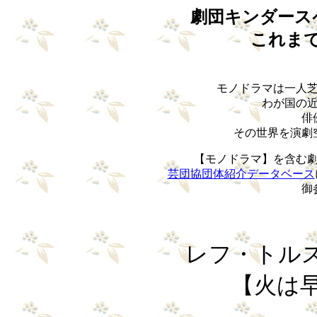
劇団キンダー
これま
モノドラマは一人
わが国の
俳
その世界を演劇
【モノドラマ】を含む
芸団協団体紹介データベース
御
レフ・トルストイ
【火は早