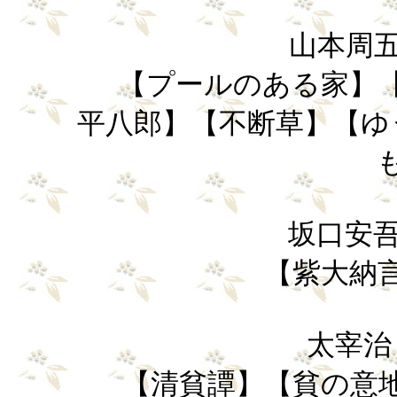
山本周五郎 
【プールのある家】【
平八郎】【不断草】【ゆ
坂口安吾（
【紫大納
太宰治 (
【清貧譚】【貧の意地