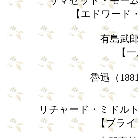
サマセット・モーム（
【エドワード
有島武郎（
【一
魯迅（188
リチャード・ミドルトン
【ブライ