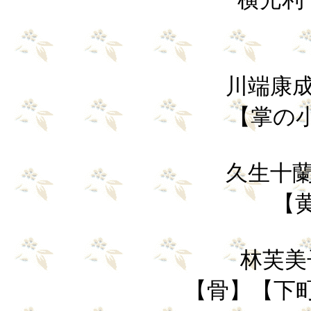
川端康成（
【掌の
久生十蘭（
【
林芙美子(
【骨】【下