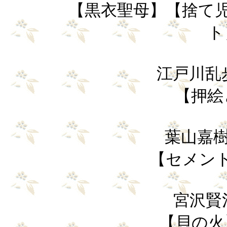
【黒衣聖母】【捨て児
ト
江戸川乱歩（
【押絵
葉山嘉樹（
【セメン
宮沢賢治 
【貝の火