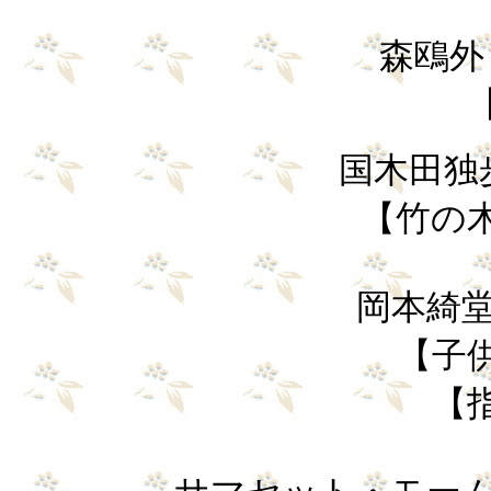
森鴎外 (
【
国木田独歩（
【竹の木
岡本綺堂（
【子
【