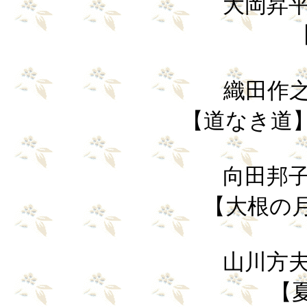
大岡昇平（
織田作之助 
【道なき道】
向田邦子（
【大根の
山川方夫（
【