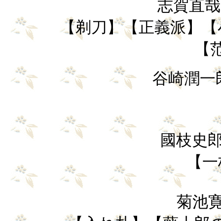
志賀直哉 (
【剃刀】【正義派】【
【
谷崎潤一郎（
國枝史郎（
【一
菊池寛 (