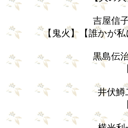
吉屋信子（
【鬼火】【誰かが私
黒島伝治（
井伏鱒二 
【
横光利一 