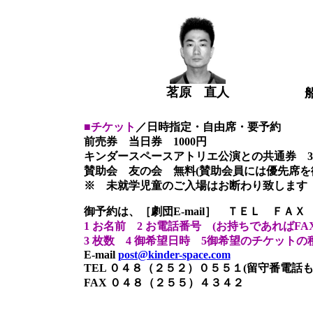
茗原 直人
■チケット
／日時指定・自由席・要予約
前売券 当日券 1000円
キンダースペースアトリエ公演との共通券 35
賛助会 友の会 無料(賛助会員には優先席を
※ 未就学児童のご入場はお断わり致します
御予約は、
［劇団E-mail］ ＴＥＬ ＦＡ
1 お名前 2 お電話番号 (お持ちであれば
3 枚数 4 御希望日時 5御希望のチケットの
E-mail
post@kinder-space.com
TEL ０４８（２５２）０５５１
(留守番電話も
FAX ０４８（２５５）４３４２