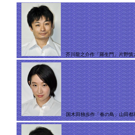
芥川龍之介作「羅生門」片野慎
国木田独歩作「春の鳥」山田都