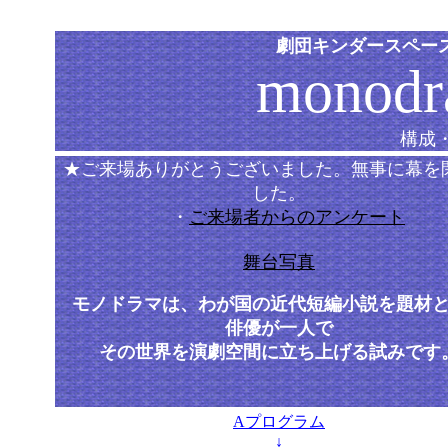
劇団キンダースペース 
monod
構成
★ご来場ありがとうございました。無事に幕を
した。
・
ご来場者からのアンケート
舞台写真
モノドラマは、わが国の近代短編小説を題材
俳優が一人で
その世界を演劇空間に立ち上げる試みです
Aプログラム
↓