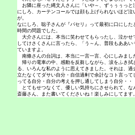
お隣に座った縄文人さんに「いや～、ずぅぅぅっと泣
にしろ、カーテンコールでは顔も上げられないほど泣
が。
なにしろ、聡子さんが『パセリ』って最初に口にした
時間の問題でした。
大介さんには、本当に笑わせてもらったし、泣かせて
してけさくさんに言ったら、「う～ん、普段もああい
ていますよ。
南條さんの台詞は、本当に一言一言、心にしみまし
帰りの電車の中、感動を反芻しながら、涙をふき拭き
る、いろんな私のように思えてきました。それは、過
立たなくてダサい自分・自信過剰で余計なコト言って
ってる自分・自分の考えを押し通してしまう自分・・
とてもせつなくて、優しい気持ちにさせられて、な
斎藤さん、また書いてくださいね！楽しみにしてます