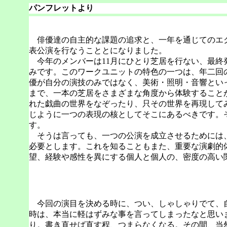
パンフレットより
俳優達の自主的な課題の追求と、一年を通じてのエク
表公演を行なうこととになりました。
今年のメンバーは11月にひとり芝居を行ない、最終
みです。このワークユニットの特色の一つは、年二回
優が自分の演技のみではなく、美術・照明・音響とい
まで、一本の芝居をさまざまな角度から体験すること
れた戯曲の世界をなぞったり、只その世界を再現して
じように一つの表現の核としてそこにあるべきです。
す。
そうは言っても、一つの公演を成立させるためには、
必要とします。これを知ることもまた、重要な演劇的
望、経験や感性を異にする個人と個人の、密度の高い
今回の演目を決める時に、つい、しゃしゃりでて、自
時は、本当に軽はずみな事を言ってしまったなと思い
り。書き直せば直す程、つまらなくなる。その間、当