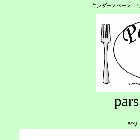
キンダースペース ワー
pars
作
監修