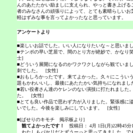
んのあたたかい励ましに支えられ、やっと書き上げる
者のみなさんの頑張りによって、とても素晴らしいお
軽はずみな事を言ってよかったなと思っています。
アンケートより
■楽しいお話でした。いい人になりたいな～と思いまし
■テンポの早い芝居で、間のとり方が絶妙で、かなり笑
士]
■どういう展開になるのかワクワクしながら観ていま
刺でした。 [女性]
■おもしろかったです。来てよかった。久々にこうい
題もかわいいし、最後にあたたかい気持ちになれまし
■若い役者さん達のケレンのない演技に打たれました
た。 [女性]
■とても良い作品で思わず力が入りました。緊張感に
いでした。今後を楽しみにしています。 [女性]
■[ぱせりのキモチ 掲示板より]
観てよかったです！
投稿日： 4月 1日(月)22時45分
わたしもパセリだとずうーっと思ってきました。でも