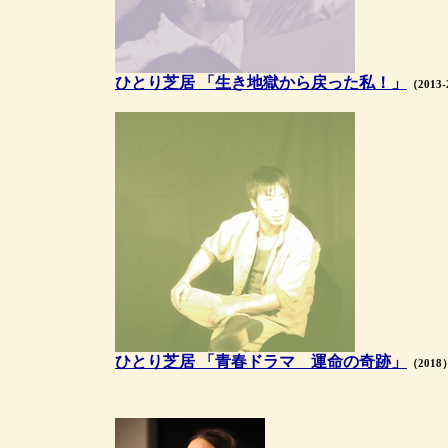
ひとり芝居 「生き地獄から戻った私！」
（2013-
ひとり芝居 「青春ドラマ 運命の奇跡」
（2018