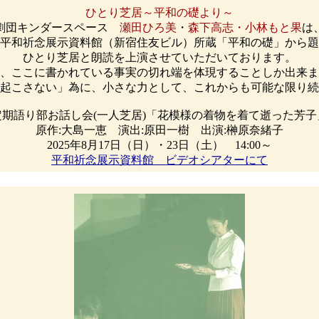
ひとり芝居～平和の礎より～
劇団キンダースペース
瀬田ひろ美
・
森下高志・小林もと果
は
より平和祈念展示資料館（新宿住友ビル）所蔵「平和の礎」から
ひとり芝居と朗読を上演させていただいております。
、ここに書かれている事実の切れ端を体現することしか出来ま
起こさない」為に、小さな力として、これからも可能な限り続
定期語り部お話し会(一人芝居)「花模様の着物を着て逝った芳子
原作:大島一恵 演出:原田一樹 出演:榊原奈緒子
2025年8月17日（日）・23日（土） 14:00～
平和祈念展示資料館 ビデオシアターにて