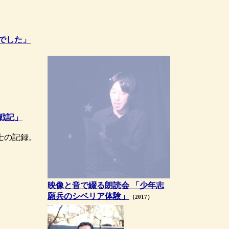
でした」
戦記」
士の記録。
映像と音で綴る朗読会 「少年志
願兵のシベリア体験」
（2017）