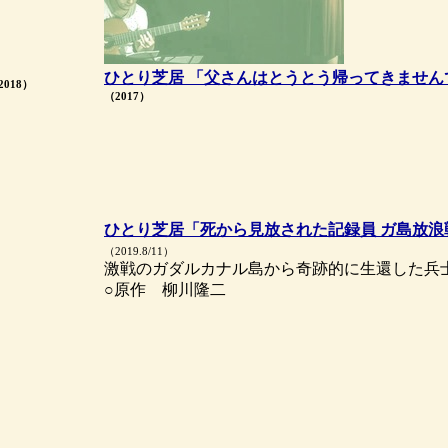
ひとり芝居 「父さんはとうとう帰ってきません
2018）
（2017）
ひとり芝居「死から見放された記録員 ガ島放浪
（2019.8/11）
激戦のガダルカナル島から奇跡的に生還した兵
○原作 柳川隆二
）