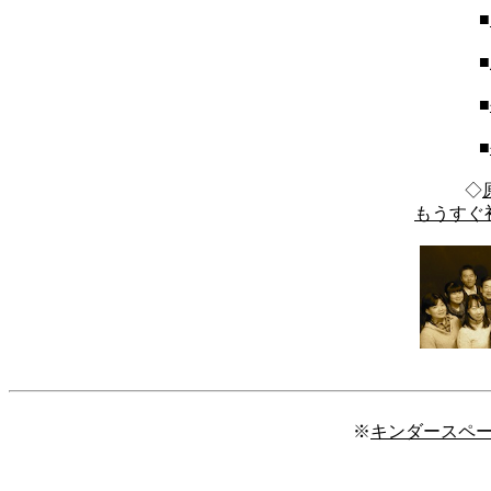
■
■
■
■
◇
もうすぐ
※
キンダースペ