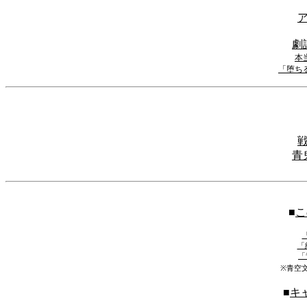
劇
本
「堕ち
青
■
こ
「
「
※青空
■
キ